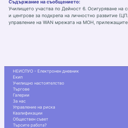
Съдържание на съобщението:
Училището участва по Дейност 6. Осигуряване на 
и центрове за подкрепа на личностно развитие (ЦП
управление на WAN мрежата на МОН, прилежащите 
НЕИСПУО - Електронен дневник
Екип
Училищно настоятелство
Търгове
Галерии
За нас
Управление на риска
Квалификации
Обществен съвет
Търсите работа?