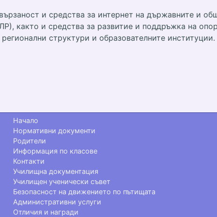
свързаност и средства за интернет на държавните и о
ЛР), както и средства за развитие и поддръжка на опо
регионални структури и образователните институции.
Начало
Нормативни документи
Родители
Информация по класове
Контакти
Училищна документация
Училищен ученически съвет
Безопасност на движението по пътищата
Административни услуги
Отличия и награди