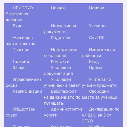
НЕИСПУО -
Начало
Новини
Електронен
дневник
Екип
Нормативни
Ученици
документи
Училищно
Родители
Covid19
настоятелство
Търгове
Информация
Извънкласни
по класове
дейности
Галерии
Контакти
Вход
За нас
Училищна
Прием
документация
Управление на
Училищен
Учители по
риска
ученически съвет
учебни предмети
Квалификации
Безопасност
Свободни
на движението по
места за ученици
пътищата
Обществен
Административни
Декларации по
съвет
услуги
чл.220, ал.3 от
ЗПУО
Търсите
Отличия и
Учебни